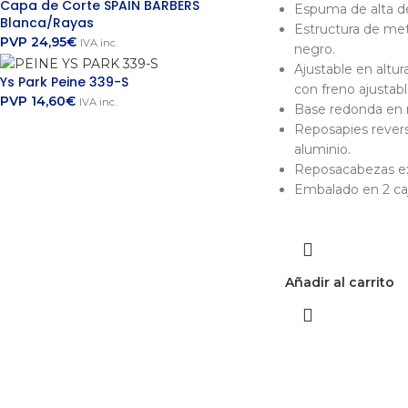
Capa de Corte SPAIN BARBERS
Espuma de alta d
Blanca/Rayas
Estructura de met
PVP
24,95
€
IVA inc.
negro.
Ajustable en altur
Ys Park Peine 339-S
con freno ajustabl
PVP
14,60
€
IVA inc.
Base redonda en 
Reposapies reversi
aluminio.
Reposacabezas ext
Embalado en 2 caj
Añadir al carrito