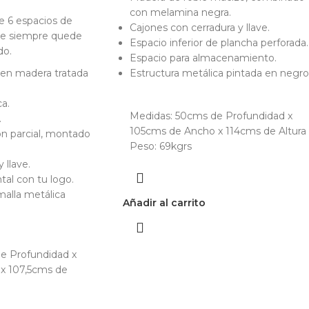
con melamina negra.
 6 espacios de
Cajones con cerradura y llave.
ue siempre quede
Espacio inferior de plancha perforada.
do.
Espacio para almacenamiento.
 en madera tratada
Estructura metálica pintada en negro
ca.
Medidas: 50cms de Profundidad x
.
105cms de Ancho x 114cms de Altura
ón parcial, montado
Peso: 69kgrs
 llave.
ntal con tu logo.
alla metálica
Añadir al carrito
e Profundidad x
 x 107,5cms de