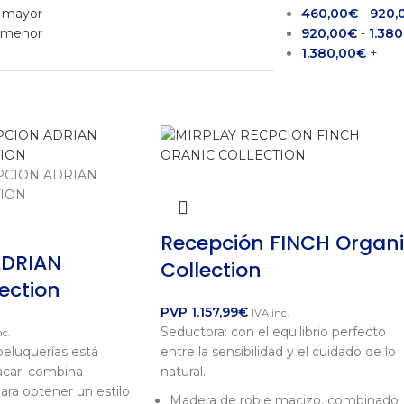
a mayor
460,00
€
-
920,
a menor
920,00
€
-
1.380
1.380,00
€
+
Recepción FINCH Organ
ADRIAN
Collection
ection
PVP
1.157,99
€
IVA inc.
Seductora: con el equilibrio perfecto
nc.
peluquerías está
entre la sensibilidad y el cuidado de lo
acar: combina
natural.
ara obtener un estilo
Madera de roble macizo, combinado