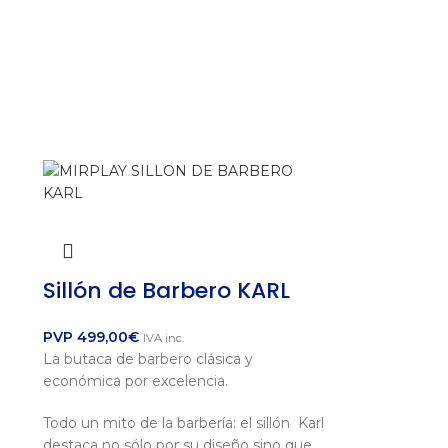
Sillón de Barbero KARL
PVP
499,00
€
IVA inc.
La butaca de barbero clásica y
económica por excelencia.
Todo un mito de la barbería: el sillón Karl
destaca no sólo por su diseño sino que