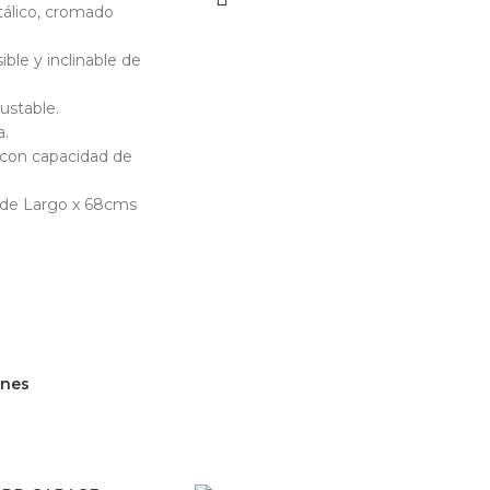
tálico, cromado
ble y inclinable de
ustable.
a.
 con capacidad de
de Largo x 68cms
ones