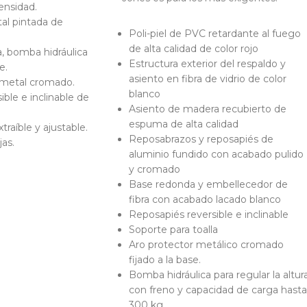
ensidad.
al pintada de
Poli-piel de PVC retardante al fuego
de alta calidad de color rojo
a, bomba hidráulica
Estructura exterior del respaldo y
e.
asiento en fibra de vidrio de color
metal cromado.
blanco
ble e inclinable de
Asiento de madera recubierto de
espuma de alta calidad
raíble y ajustable.
Reposabrazos y reposapiés de
as.
aluminio fundido con acabado pulido
y cromado
Base redonda y embellecedor de
fibra con acabado lacado blanco
Reposapiés reversible e inclinable
Soporte para toalla
Aro protector metálico cromado
fijado a la base.
Bomba hidráulica para regular la altur
con freno y capacidad de carga hasta
300 kg.