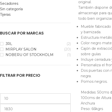
original.
Secadores
También dispone de
Sin categoría
almacenaje para q
Tijeras
todo bien organiza
Mueble fabricado
y barnizada.
BUSCAR POR MARCAS
Estructura metáli
Color negro mate
JRL
(2)
Cajón de extracci
MIRPLAY SALON
(20)
sobre guías
NOBERU OF STOCKHOLM
(1)
Incluye cerradura y
Personaliza el fro
Dos puertas con m
FILTRAR POR PRECIO
negra.
Pomos negros.
Medidas: 50cms d
100cms de Altura
Anchura
Peso: 66kgrs