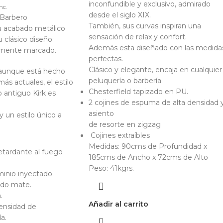
inconfundible y exclusivo, admirado
nc.
desde el siglo XIX.
e Barbero
También, sus curvas inspiran una
su acabado metálico
sensación de relax y confort.
 clásico diseño:
Además esta diseñado con las medida
ramente marcado.
perfectas.
Clásico y elegante, encaja en cualquier
, aunque está hecho
peluquería o barbería.
ás actuales, el estilo
Chesterfield tapizado en PU.
o antiguo Kirk es
2 cojines de espuma de alta densidad 
asiento
y un estilo único a
de resorte en zigzag
Cojines extraíbles
Medidas: 90cms de Profundidad x
retardante al fuego
185cms de Ancho x 72cms de Alto
Peso: 41kgrs.
minio inyectado.
ado mate.
.
Añadir al carrito
ensidad de
a.