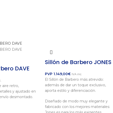
Sillón de Barbero JONES
arbero DAVE
PVP
1.149,00
€
IVA inc.
El Sillón de Barbero más atrevido:
.
además de dar un toque exclusivo,
 aire retro,
aporta estilo y diferenciación.
talles y ajustado en
u envío desmontado.
Diseñado de modo muy elegante y
fabricado con los mejores materiales:
Jones es para los más exigentes.