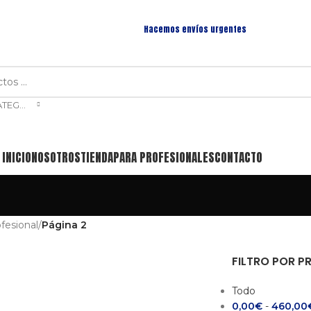
Hacemos envíos urgentes
SELECCIONAR CATEGORÍA
INICIO
NOSOTROS
TIENDA
PARA PROFESIONALES
CONTACTO
ofesional
/
Página 2
FILTRO POR P
Todo
0,00
€
-
460,00