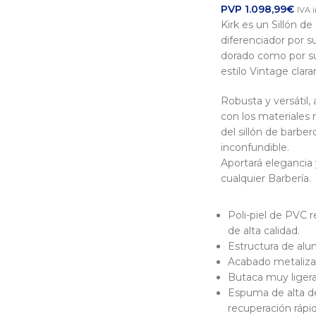
PVP
1.098,99
€
IVA i
Kirk es un Sillón d
diferenciador por 
dorado como por su
estilo Vintage cla
Robusta y versátil
con los materiales m
del sillón de barber
inconfundible.
Aportará elegancia 
cualquier Barbería.
Poli-piel de PVC 
de alta calidad.
Estructura de alu
Acabado metaliz
Butaca muy ligera
Espuma de alta d
recuperación rápid