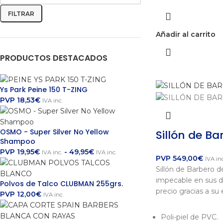
FILTRAR
Añadir al carrito
PRODUCTOS DESTACADOS
Ys Park Peine 150 T-ZING
PVP
18,53
€
IVA inc.
OSMO - Super Silver No Yellow
Sillón de B
Shampoo
PVP
19,95
€
-
49,95
€
IVA inc.
IVA inc.
PVP
549,00
€
IVA inc
Sillón de Barbero de
impecable en sus de
Polvos de Talco CLUBMAN 255grs.
precio gracias a s
PVP
12,00
€
IVA inc.
Poli-piel de PVC.