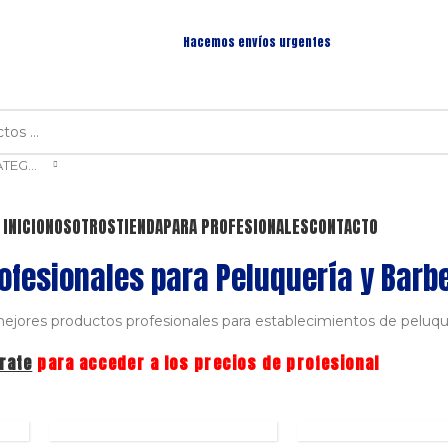
Hacemos envíos urgentes
SELECCIONAR CATEGORÍA
INICIO
NOSOTROS
TIENDA
PARA PROFESIONALES
CONTACTO
ofesionales para Peluquería y Barb
jores productos profesionales para establecimientos de peluque
rate
para acceder a los precios de profesional