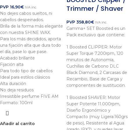
Trimmer / Shaver
PVP
16,90
€
IVA inc.
No dejes cabos sueltos, ni
cabellos despeinados.
PVP
358,80
€
IVA inc.
Brilla de la forma más elegante
Gamma+ SET Boosted es un
con nuestra SHINE WAX.
Pack exclusivo que contiene:
Para los más decididos, aporta
una fijación alta que dura todo
1 Boosted CLIPPER: Motor
el día, pase lo que pase.
Super Torque 7.200rpm, 120
Acabado brillante
minutos de Autonomía,
Fijación alta
Cuchillas de Carbono DLC
Para todo tipo de cabellos
Black Diamond, 2 Carcasas de
Ideal para estilos clásicos
Recambio, Base de Carga y
Alta duración
componentes de sustitución.
No deja residuos
Irresistible perfume FIVE AM
1 Boosted SHAVER: Motor
Formato: 100ml
Super Potente 11.000rpm,
Diseño Ergonómico y
Compacto (muy Ligera:160grs
de peso), Resistente al Agua
Añadir al carrito
(grado IPX7) y puedes lavar