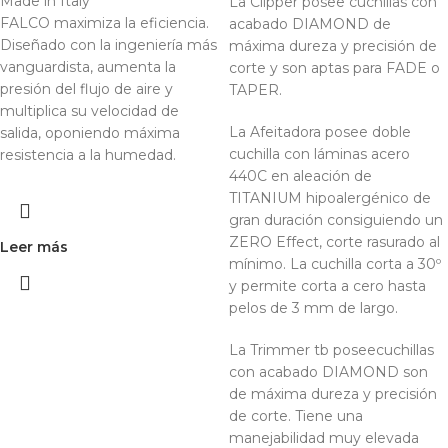
Made in Italy
La Clipper posee cuchillas con
FALCO maximiza la eficiencia.
acabado DIAMOND de
Diseñado con la ingeniería más
máxima dureza y precisión de
vanguardista, aumenta la
corte y son aptas para FADE o
presión del flujo de aire y
TAPER.
multiplica su velocidad de
La Afeitadora posee doble
salida, oponiendo máxima
cuchilla con láminas acero
resistencia a la humedad.
440C en aleación de
TITANIUM hipoalergénico de
gran duración consiguiendo un
ZERO Effect, corte rasurado al
Leer más
mínimo. La cuchilla corta a 30º
y permite corta a cero hasta
pelos de 3 mm de largo.
La Trimmer tb poseecuchillas
con acabado DIAMOND son
de máxima dureza y precisión
de corte. Tiene una
manejabilidad muy elevada