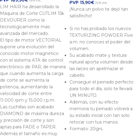
PVP
189,90
€
IVA inc.
PVP
15,90
€
IVA inc.
LIM HAIR ha desarrollado la
¡Nunca un polvo te dejó tan
Máquina de Corte CUTLIM 15k
satisfecho!
DEVOURER como la
tecnológicamente más
Si no has probado los nuevos
avanzada del mercado.
TEXTURIZING POWDER Five
El tipo de motor VECTORIAL
a.m. no conoces el poder del
supone una evolución del
volumen.
conocido motor magnético
Su acabado mate y textura
con el sistema ATA de control
natural aporta volumen desde
electrónico de PAR, de manera
las raíces sin apelmazar el
que cuando aumenta la carga
cabello.
de corte se aumenta la
Conseguir el peinado perfecto
potencia, aumentando la
para todo el día, solo te llevará
velocidad de corte entre
UN MINUTO.
11.000 rpm y 15.000 r.p.m.
Además, con su efecto
Las cuchillas son acabado
memoria tu peinado volverá a
DIAMOND de máxima dureza
su estado inicial con tan solo
y precisión de corte y son
retocar con tus manos.
aptas para FADE o TAPER.
Formato: 20grs
Además el tamaño es muy