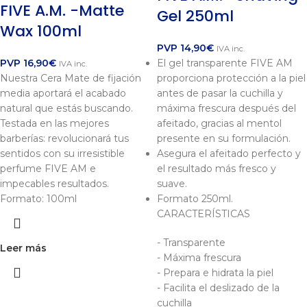
FIVE A.M. -Matte
Gel 250ml
Wax 100ml
PVP
14,90
€
IVA inc.
PVP
16,90
€
El gel transparente FIVE AM
IVA inc.
Nuestra Cera Mate de fijación
proporciona protección a la piel
media aportará el acabado
antes de pasar la cuchilla y
natural que estás buscando.
máxima frescura después del
Testada en las mejores
afeitado, gracias al mentol
barberías: revolucionará tus
presente en su formulación.
sentidos con su irresistible
Asegura el afeitado perfecto y
perfume FIVE AM e
el resultado más fresco y
impecables resultados.
suave.
Formato: 100ml
Formato 250ml.
CARACTERÍSTICAS
- Transparente
Leer más
- Máxima frescura
- Prepara e hidrata la piel
- Facilita el deslizado de la
cuchilla