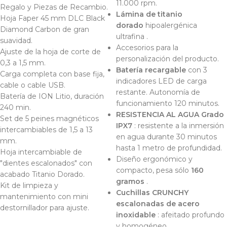
11.000 rpm.
Regalo y Piezas de Recambio.
Lámina de titanio
Hoja Faper 45 mm DLC Black
dorado
hipoalergénica
Diamond Carbon de gran
ultrafina .
suavidad.
Accesorios para la
Ajuste de la hoja de corte de
personalización del producto.
0,3 a 1,5 mm.
Batería recargable
con 3
Carga completa con base fija,
indicadores LED de carga
cable o cable USB.
restante. Autonomía de
Batería de ION Litio, duración
funcionamiento 120 minutos.
240 min.
RESISTENCIA AL AGUA Grado
Set de 5 peines magnéticos
IPX7
: resistente a la inmersión
intercambiables de 1,5 a 13
en agua durante 30 minutos
mm.
hasta 1 metro de profundidad.
Hoja intercambiable de
Diseño ergonómico y
"dientes escalonados" con
compacto, pesa sólo
160
acabado Titanio Dorado.
gramos
.
Kit de limpieza y
Cuchillas CRUNCHY
mantenimiento con mini
escalonadas de acero
destornillador para ajuste.
inoxidable
: afeitado profundo
y homogéneo.