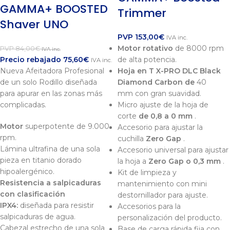
GAMMA+ BOOSTED
Trimmer
Shaver UNO
PVP
153,00
€
IVA inc.
Motor rotativo
de 8000 rpm
PVP
84,00
€
IVA inc.
Precio rebajado
75,60
€
de alta potencia.
IVA inc.
Nueva Afeitadora Profesional
Hoja en T X-PRO DLC Black
de un solo Rodillo diseñada
Diamond Carbon de
40
para apurar en las zonas más
mm con gran suavidad.
complicadas.
Micro ajuste de la hoja de
corte
de 0,8 a 0 mm
.
Motor
superpotente de 9.000
Accesorio para ajustar la
rpm.
cuchilla
Zero Gap
.
Lámina ultrafina de una sola
Accesorio universal para ajustar
pieza en titanio dorado
la hoja a
Zero Gap o 0,3 mm
.
hipoalergénico.
Kit de limpieza y
Resistencia a salpicaduras
mantenimiento con mini
con clasificación
destornillador para ajuste.
IPX4:
diseñada para resistir
Accesorios para la
salpicaduras de agua.
personalización del producto.
Cabezal estrecho de una sola
Base de carga rápida fija con