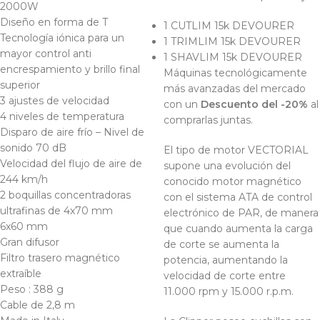
2000W
Diseño en forma de T
1 CUTLIM 15k DEVOURER
Tecnología iónica para un
1 TRIMLIM 15k DEVOURER
mayor control anti
1 SHAVLIM 15k DEVOURER
encrespamiento y brillo final
Máquinas tecnológicamente
superior
más avanzadas del mercado
3 ajustes de velocidad
con un
Descuento del -20%
al
4 niveles de temperatura
comprarlas juntas.
Disparo de aire frío – Nivel de
sonido 70 dB
El tipo de motor VECTORIAL
Velocidad del flujo de aire de
supone una evolución del
244 km/h
conocido motor magnético
2 boquillas concentradoras
con el sistema ATA de control
ultrafinas de 4x70 mm
electrónico de PAR, de manera
6x60 mm
que cuando aumenta la carga
Gran difusor
de corte se aumenta la
Filtro trasero magnético
potencia, aumentando la
extraíble
velocidad de corte entre
Peso : 388 g
11.000 rpm y 15.000 r.p.m.
Cable de 2,8 m