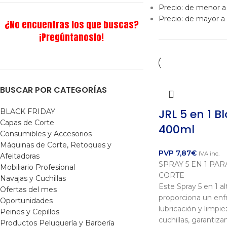
Precio: de menor 
Precio: de mayor 
¿No encuentras los que buscas?
¡Pregúntanoslo!
BUSCAR POR CATEGORÍAS
JRL 5 en 1 B
BLACK FRIDAY
Capas de Corte
400ml
Consumibles y Accesorios
Máquinas de Corte, Retoques y
PVP
7,87
€
IVA inc.
Afeitadoras
SPRAY 5 EN 1 PA
Mobiliario Profesional
CORTE
Navajas y Cuchillas
Este Spray 5 en 1 a
Ofertas del mes
proporciona un enf
Oportunidades
lubricación y limpi
Peines y Cepillos
cuchillas, garantiz
Productos Peluquería y Barbería