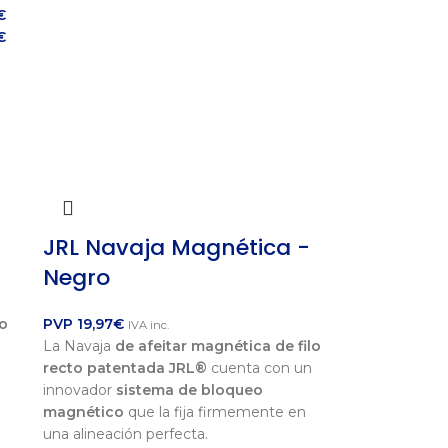
€
€
JRL Navaja Magnética -
Negro
lo
PVP
19,97
€
IVA inc.
La Navaja
de afeitar magnética de filo
recto patentada JRL®
cuenta con un
innovador
sistema de bloqueo
magnético
que la fija firmemente en
una alineación perfecta.