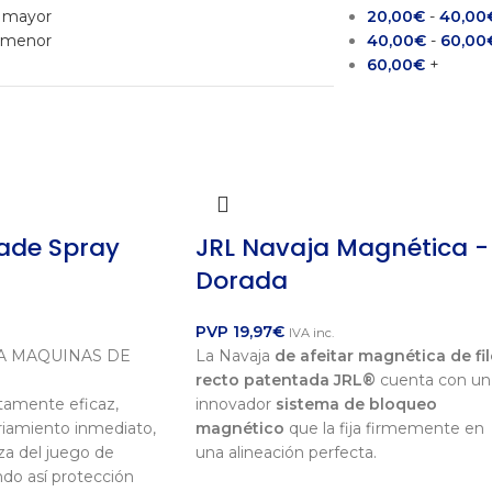
a mayor
20,00
€
-
40,00
a menor
40,00
€
-
60,00
60,00
€
+
lade Spray
JRL Navaja Magnética -
Dorada
PVP
19,97
€
IVA inc.
RA MAQUINAS DE
La Navaja
de afeitar magnética de fi
recto patentada JRL®
cuenta con un
ltamente eficaz,
innovador
sistema de bloqueo
riamiento inmediato,
magnético
que la fija firmemente en
eza del juego de
una alineación perfecta.
ando así protección