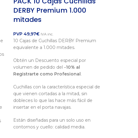
PACK 10 Cajas Cuchillas
DERBY Premium 1.000
mitades
PVP
49,97
€
IVA inc.
de
10 Cajas de Cuchillas DERBY Premium
equivalente a 1.000 mitades.
os
Obtén un Descuento especial por
volumen de pedido del
-10% al
Registrarte como Profesional
.
Cuchillas con la característica especial de
que vienen cortadas a la mitad, sin
dobleces lo que las hace más fácil de
e
insertar en el porta navajas.
Están diseñadas para un solo uso en
s
contornos y cuello: calidad media.