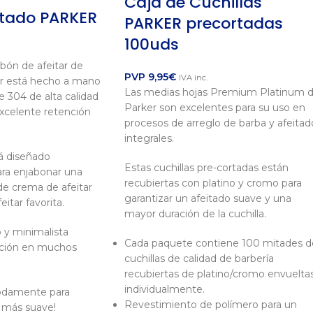
Caja de Cuchillas
itado PARKER
PARKER precortadas
100uds
abón de afeitar de
PVP
9,95
€
IVA inc.
or está hecho a mano
Las medias hojas Premium Platinum 
e 304 de alta calidad
Parker son excelentes para su uso en
excelente retención
procesos de arreglo de barba y afeitad
integrales.
tá diseñado
Estas cuchillas pre-cortadas están
ra enjabonar una
recubiertas con platino y cromo para
e crema de afeitar
garantizar un afeitado suave y una
itar favorita.
mayor duración de la cuchilla.
 y minimalista
Cada paquete contiene 100 mitades d
ección en muchos
cuchillas de calidad de barbería
recubiertas de platino/cromo envuelta
individualmente.
damente para
Revestimiento de polímero para un
o más suave!