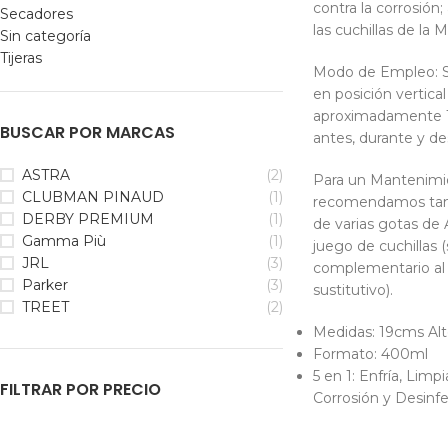
contra la corrosión
Secadores
las cuchillas de la 
Sin categoría
Tijeras
Modo de Empleo: S
en posición vertical
aproximadamente 1
BUSCAR POR MARCAS
antes, durante y de
ASTRA
(2)
Para un Mantenimi
CLUBMAN PINAUD
(1)
recomendamos tamb
DERBY PREMIUM
(1)
de varias gotas de 
Gamma Più
(1)
juego de cuchillas 
JRL
(3)
complementario al 
Parker
(3)
sustitutivo).
TREET
(2)
Medidas: 19cms Alt
Formato: 400ml
5 en 1: Enfría, Limpi
FILTRAR POR PRECIO
Corrosión y Desinf