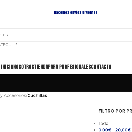
Hacemos envíos urgentes
SELECCIONAR CATEGORÍA
INICIO
NOSOTROS
TIENDA
PARA PROFESIONALES
CONTACTO
y Accesorios
/
Cuchillas
FILTRO POR P
Todo
0,00
€
-
20,00
€