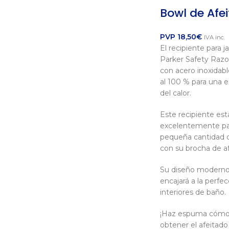
Bowl de Afe
PVP
18,50
€
IVA inc.
El recipiente para j
Parker Safety Raz
con acero inoxidabl
al 100 % para una 
del calor.
Este recipiente es
excelentemente pa
pequeña cantidad d
con su brocha de afe
Su diseño moderno
encajará a la perf
interiores de baño.
¡Haz espuma cómo
obtener el afeitad