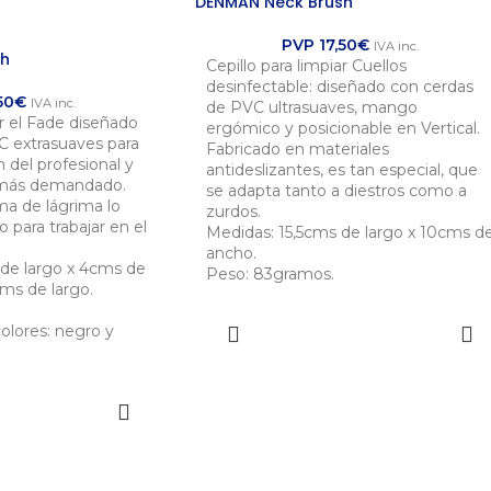
DENMAN Neck Brush
PVP
17,50
€
IVA inc.
sh
Cepillo para limpiar Cuellos
desinfectable: diseñado con cerdas
50
€
IVA inc.
de PVC ultrasuaves, mango
ar el Fade diseñado
ergómico y posicionable en Vertical.
C extrasuaves para
Fabricado en materiales
 del profesional y
antideslizantes, es tan especial, que
lo más demandado.
se adapta tanto a diestros como a
a de lágrima lo
zurdos.
para trabajar en el
Medidas: 15,5cms de largo x 10cms d
ancho.
 de largo x 4cms de
Peso: 83gramos.
ms de largo.
olores: negro y
AÑADIR AL CARRITO
ONAR
ES