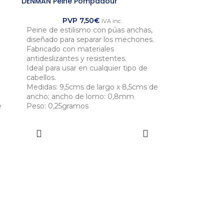
DENMAN Peine Pompadour
PVP
7,50
€
IVA inc.
Peine de estilismo con púas anchas,
diseñado para separar los mechones.
Fabricado con materiales
antideslizantes y resistentes.
Ideal para usar en cualquier tipo de
cabellos.
Medidas: 9,5cms de largo x 8,5cms de
ancho; ancho de lomo: 0,8mm
e
Peso: 0,25gramos
SELECCIONAR
OPCIONES