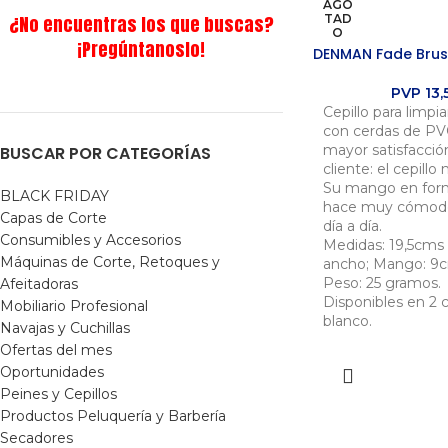
AGO
¿No encuentras los que buscas?
TAD
O
¡Pregúntanoslo!
DENMAN Fade Bru
PVP
13,
Cepillo para limpi
con cerdas de PV
mayor satisfacción
BUSCAR POR CATEGORÍAS
cliente: el cepil
Su mango en form
BLACK FRIDAY
hace muy cómodo 
Capas de Corte
día a día.
Consumibles y Accesorios
Medidas: 19,5cms
Máquinas de Corte, Retoques y
ancho; Mango: 9c
Peso: 25 gramos.
Afeitadoras
Disponibles en 2 c
Mobiliario Profesional
blanco.
Navajas y Cuchillas
Ofertas del mes
SELECCI
Oportunidades
OPCION
Peines y Cepillos
Productos Peluquería y Barbería
Secadores