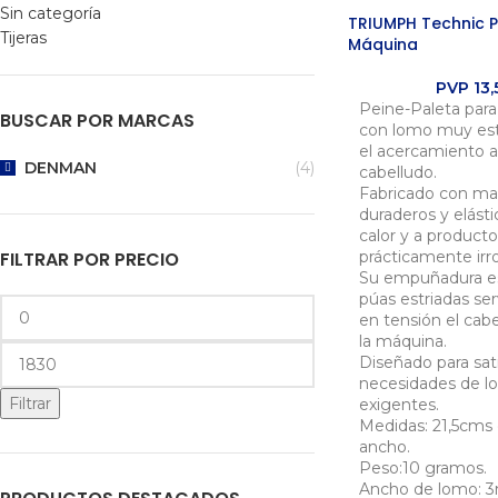
Sin categoría
TRIUMPH Technic P
Tijeras
Máquina
PVP
13,
Peine-Paleta para
BUSCAR POR MARCAS
con lomo muy estr
el acercamiento a
DENMAN
(4)
cabelludo.
Fabricado con ma
duraderos y elásti
calor y a product
FILTRAR POR PRECIO
prácticamente irr
Su empuñadura e
púas estriadas se
en tensión el cabe
la máquina.
Diseñado para sati
necesidades de lo
Filtrar
exigentes.
Medidas: 21,5cms 
ancho.
Peso:10 gramos.
Ancho de lomo: 