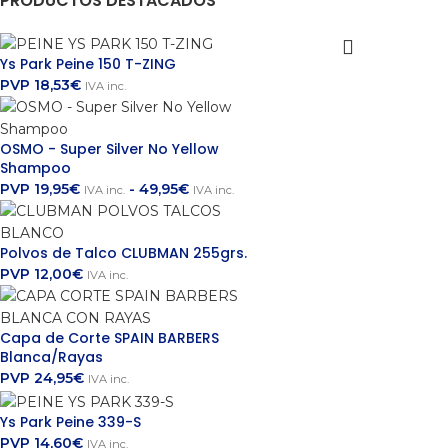
PRODUCTOS DESTACADOS
AÑADIR 
Ys Park Peine 150 T-ZING
PVP
18,53
€
IVA inc.
OSMO - Super Silver No Yellow
Shampoo
PVP
19,95
€
-
49,95
€
IVA inc.
IVA inc.
Polvos de Talco CLUBMAN 255grs.
PVP
12,00
€
IVA inc.
Capa de Corte SPAIN BARBERS
Blanca/Rayas
PVP
24,95
€
IVA inc.
Ys Park Peine 339-S
PVP
14,60
€
IVA inc.