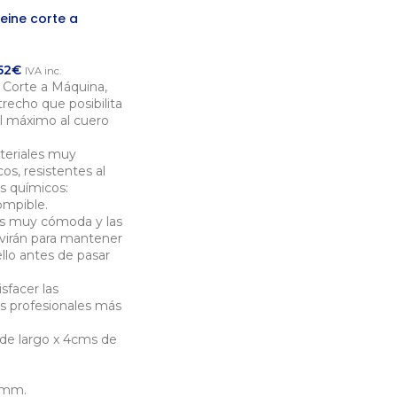
eine corte a
52
€
IVA inc.
 Corte a Máquina,
echo que posibilita
l máximo al cuero
teriales muy
cos, resistentes al
os químicos:
ompible.
s muy cómoda y las
rvirán para mantener
llo antes de pasar
sfacer las
s profesionales más
de largo x 4cms de
3mm.