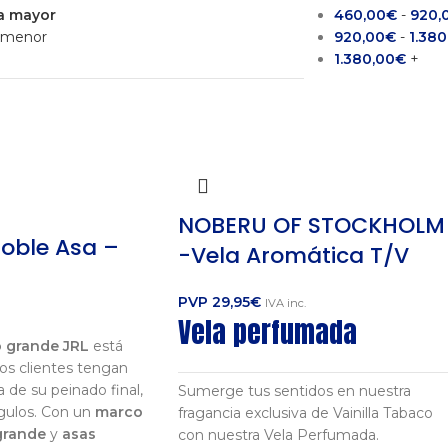
 a mayor
460,00
€
-
920,
a menor
920,00
€
-
1.380
1.380,00
€
+
NOBERU OF STOCKHOLM
Doble Asa –
-Vela Aromática T/V
PVP
29,95
€
IVA inc.
Vela perfumada
 grande JRL
está
los clientes tengan
 de su peinado final,
Sumerge tus sentidos en nuestra
gulos. Con un
marco
fragancia exclusiva de Vainilla Tabaco
grande
y
asas
con nuestra Vela Perfumada.