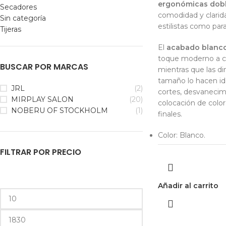
ergonómicas dob
Secadores
comodidad y clarid
Sin categoría
estilistas como para
Tijeras
El
acabado blanc
toque moderno a cu
BUSCAR POR MARCAS
mientras que las d
tamaño lo hacen ide
JRL
(2)
cortes, desvanecimi
MIRPLAY SALON
(20)
colocación de color 
NOBERU OF STOCKHOLM
(1)
finales.
Color: Blanco.
FILTRAR POR PRECIO
Añadir al carrito