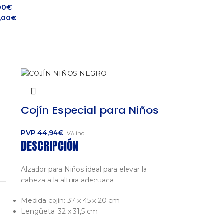
00
€
,00
€
Cojín Especial para Niños
PVP
44,94
€
IVA inc.
DESCRIPCIÓN
Alzador para Niños ideal para elevar la
cabeza a la altura adecuada.
Medida cojín: 37 x 45 x 20 cm
Lengüeta: 32 x 31,5 cm