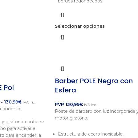
bordes redondeados.
Seleccionar opciones
Barber POLE Negro con
 Pol
Esfera
-
130,99
€
IVA inc.
PVP
130,99
€
IVA inc.
económico.
Poste de barbero con luz incorporada 
motor giratorio.
 y giratoria: contiene
no para activar el
Estructura de acero inoxidable,
tro para encender la