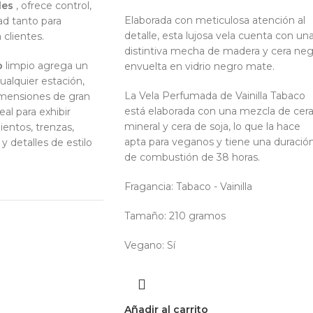
les
, ofrece control,
Elaborada con meticulosa atención al
ad tanto para
detalle, esta lujosa vela cuenta con un
 clientes.
distintiva mecha de madera y cera neg
o
limpio agrega un
envuelta en vidrio negro mate.
alquier estación,
La Vela Perfumada de Vainilla Tabaco
imensiones de gran
está elaborada con una mezcla de cer
al para exhibir
mineral y cera de soja, lo que la hace
entos, trenzas,
apta para veganos y tiene una duració
y detalles de estilo
de combustión de 38 horas.
Fragancia:
Tabaco - Vainilla
Tamaño:
210 gramos
Vegano:
Sí
Añadir al carrito