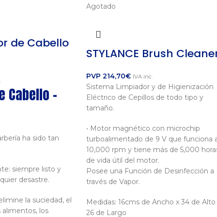
Agotado
or de Cabello
STYLANCE Brush Cleane
PVP
214,70
€
IVA inc.
.
Sistema Limpiador y de Higienización
e Cabello -
Eléctrico de Cepillos de todo tipo y
tamaño.
• Motor magnético con microchip
rbería ha sido tan
turboalimentado de 9 V que funciona 
10,000 rpm y tiene más de 5,000 hora
de vida útil del motor.
e: siempre listo y
Posee una Función de Desinfección a
quier desastre.
través de Vapor.
limine la suciedad, el
Medidas: 16cms de Ancho x 34 de Alto
s alimentos, los
26 de Largo