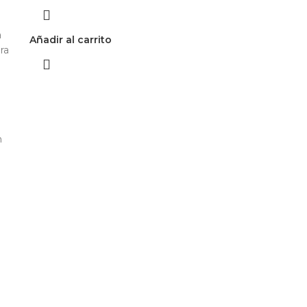
a
Añadir al carrito
ra
a
n