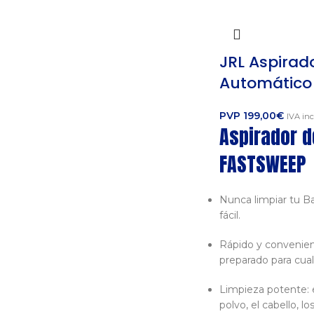
JRL Aspirad
Automático
PVP
199,00
€
IVA inc
Aspirador d
FASTSWEEP
Nunca limpiar tu Ba
fácil.
Rápido y convenient
preparado para cual
Limpieza potente: e
polvo, el cabello, lo