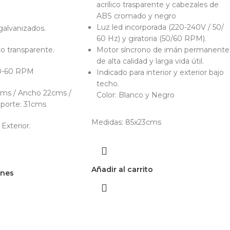
acrílico trasparente y cabezales de
ABS cromado y negro
Luz led incorporada (220-240V / 50/
alvanizados.
60 Hz) y giratoria (50/60 RPM).
co transparente.
Motor síncrono de imán permanente
de alta calidad y larga vida útil.
50-60 RPM
Indicado para interior y exterior bajo
techo.
cms / Ancho 22cms /
Color: Blanco y Negro
porte: 31cms
Medidas: 85x23cms
 Exterior.
Añadir al carrito
ones