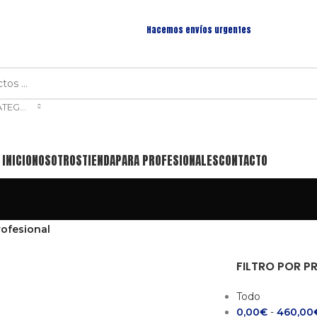
Hacemos envíos urgentes
SELECCIONAR CATEGORÍA
INICIO
NOSOTROS
TIENDA
PARA PROFESIONALES
CONTACTO
rofesional
FILTRO POR P
Todo
0,00
€
-
460,00