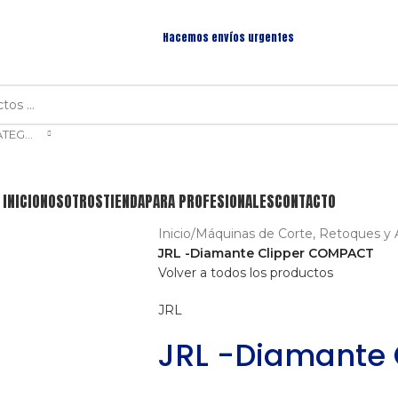
Hacemos envíos urgentes
SELECCIONAR CATEGORÍA
INICIO
NOSOTROS
TIENDA
PARA PROFESIONALES
CONTACTO
Inicio
/
Máquinas de Corte, Retoques y 
JRL -Diamante Clipper COMPACT
Volver a todos los productos
JRL
JRL -Diamante