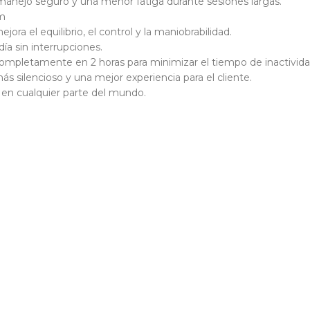
manejo seguro y una menor fatiga durante sesiones largas.
mm
jora el equilibrio, el control y la maniobrabilidad.
día sin interrupciones.
completamente en 2 horas para minimizar el tiempo de inactivida
s silencioso y una mejor experiencia para el cliente.
na en cualquier parte del mundo.