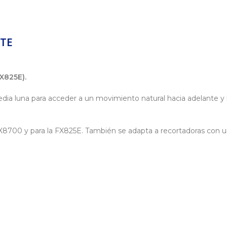
ITE
X825E).
 luna para acceder a un movimiento natural hacia adelante y haci
X8700 y para la FX825E. También se adapta a recortadoras con un s