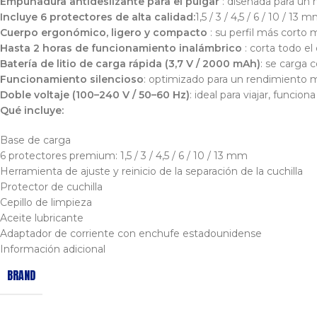
Empuñadura antideslizante para el pulgar
: diseñada para un 
Incluye 6 protectores de alta calidad:
1,5 / 3 / 4,5 / 6 / 10 / 13 
Cuerpo ergonómico, ligero y compacto
: su perfil más corto me
Hasta 2 horas de funcionamiento inalámbrico
: corta todo el 
Batería de litio de carga rápida (3,7 V / 2000 mAh)
: se carga 
Funcionamiento silencioso
: optimizado para un rendimiento má
Doble voltaje (100–240 V / 50–60 Hz)
: ideal para viajar, funcio
Qué incluye:
Base de carga
6 protectores premium: 1,5 / 3 / 4,5 / 6 / 10 / 13 mm
Herramienta de ajuste y reinicio de la separación de la cuchilla
Protector de cuchilla
Cepillo de limpieza
Aceite lubricante
Adaptador de corriente con enchufe estadounidense
Información adicional
BRAND