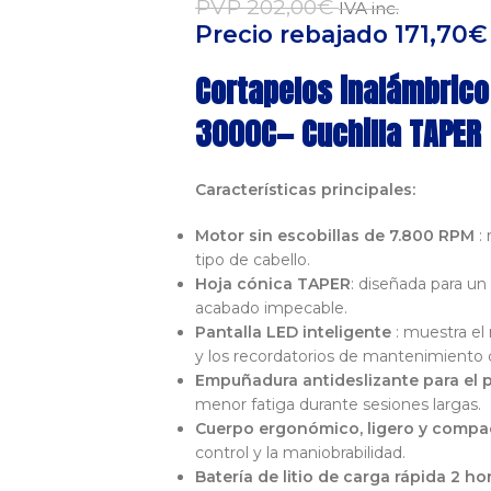
PVP
202,00
€
IVA inc.
Precio rebajado
171,70
€
Cortapelos inalámbric
3000C— Cuchilla TAPER
Características principales:
Motor sin escobillas de 7.800 RPM
: 
tipo de cabello.
Hoja cónica TAPER
: diseñada para un 
acabado impecable.
Pantalla LED inteligente
: muestra el 
y los recordatorios de mantenimiento 
Empuñadura antideslizante para el 
menor fatiga durante sesiones largas.
Cuerpo ergonómico, ligero y compa
control y la maniobrabilidad.
Batería de litio de carga rápida 2 h