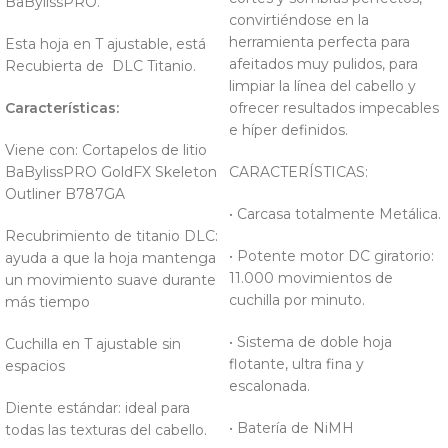
BaBylissPRO.
convirtiéndose en la
herramienta perfecta para
Esta hoja en T ajustable, está
afeitados muy pulidos, para
Recubierta de DLC Titanio.
limpiar la línea del cabello y
Características:
ofrecer resultados impecables
e híper definidos.
Viene con: Cortapelos de litio
BaBylissPRO GoldFX Skeleton
CARACTERÍSTICAS:
Outliner B787GA
• Carcasa totalmente Metálica.
Recubrimiento de titanio DLC:
• Potente motor DC giratorio:
ayuda a que la hoja mantenga
11.000 movimientos de
un movimiento suave durante
cuchilla por minuto.
más tiempo
• Sistema de doble hoja
Cuchilla en T ajustable sin
flotante, ultra fina y
espacios
escalonada.
Diente estándar: ideal para
• Batería de NiMH
todas las texturas del cabello.