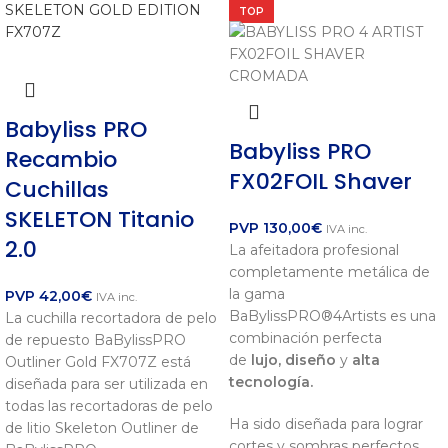
TOP
Babyliss PRO
Babyliss PRO
Recambio
FX02FOIL Shaver
Cuchillas
SKELETON Titanio
PVP
130,00
€
IVA inc.
2.0
La afeitadora profesional
completamente metálica de
la gama
PVP
42,00
€
IVA inc.
BaBylissPRO®4Artists es una
La cuchilla recortadora de pelo
combinación perfecta
de repuesto BaBylissPRO
de
lujo,
diseño
y
alta
Outliner Gold FX707Z está
tecnología.
diseñada para ser utilizada en
todas las recortadoras de pelo
Ha sido diseñada para lograr
de litio Skeleton Outliner de
cortes y sombras perfectos,