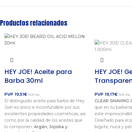
Productos relacionados
HEY JOE! Aceite para
HEY JOE! Ge
Barba 30ml
Transparen
PVP
19,51
€
PVP
19,17
€
IVA inc.
IVA inc.
El distinguido aceite para barba de Hey
CLEAR SHAVING 
Joe! es único e inconfundible por sus
que en tu barbería
excelentes propiedades cosméticas, así
este imprescindibl
como por la calidad de los aceites que
Diseñado para el p
lo componen:
Argán, Jojoba y
bigote, nuca y pati