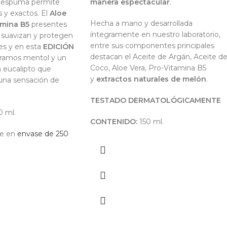
n espuma permite
manera espectacular
.
 y exactos. El
Aloe
Hecha a mano y desarrollada
amina B5
presentes
íntegramente en nuestro laboratorio,
 suavizan y protegen
entre sus componentes principales
ones y en esta
EDICIÓN
destacan el Aceite de Argán, Aceite d
ramos mentol y un
Coco, Aloe Vera, Pro-Vitamina B5
 eucalipto que
y
extractos naturales de melón
.
 una sensación de
TESTADO DERMATOLÓGICAMENTE
 ml.
CONTENIDO:
150 ml.
le en
envase de 250