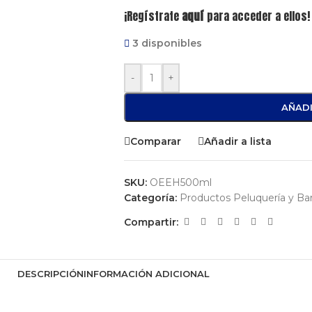
¡Regístrate
aquí
para acceder a ellos!
3 disponibles
-
+
AÑADI
Comparar
Añadir a lista
SKU:
OEEH500ml
Categoría:
Productos Peluquería y Bar
Compartir:
DESCRIPCIÓN
INFORMACIÓN ADICIONAL