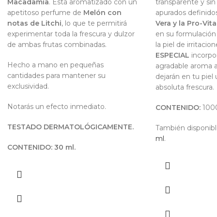
Macadamia
. Está aromatizado con un
transparente y si
apetitoso perfume de
Melón con
apurados definidos
notas de Litchi
, lo que te permitirá
Vera y la Pro-Vit
experimentar toda la frescura y dulzor
en su formulación
de ambas frutas combinadas.
la piel de irritaci
ESPECIAL
incorpo
Hecho a mano en pequeñas
agradable aroma a
cantidades para mantener su
dejarán en tu piel
exclusividad.
absoluta frescura.
Notarás un efecto inmediato.
CONTENIDO:
1000
TESTADO DERMATOLÓGICAMENTE.
También disponib
ml
.
CONTENIDO: 30 ml.