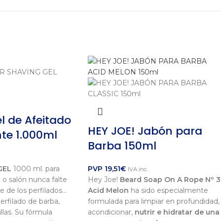
l de Afeitado
HEY JOE! Jabón para
te 1.000ml
Barba 150ml
GEL
1000 ml. para
PVP
19,51
€
IVA inc.
 o salón nunca falte
Hey Joe!
Beard Soap On A Rope Nº 3
e de los perfilados…
Acid Melon
ha sido especialmente
erfilado de barba,
formulada para limpiar en profundidad,
llas. Su fórmula
acondicionar,
nutrir e hidratar de una