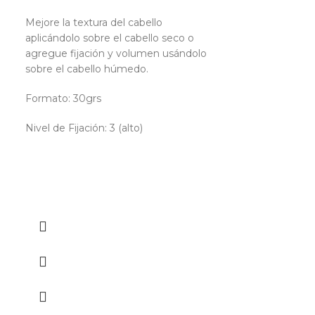
OSMO – C
100ml
Mejore la textura del cabello
aplicándolo sobre el cabello seco o
agregue fijación y volumen usándolo
PVP
14,96
€
IVA 
sobre el cabello húmedo.
Osmo Grooming
e
una Crema Fija
Formato: 30grs
Cabellos de tod
Nivel de Fijación: 3 (alto)
Crema efecto M
Flexible.
Puede aplicars
Húmedo.