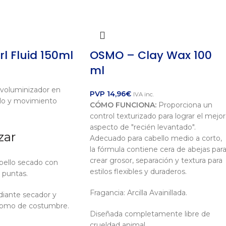
l Fluid 150ml
OSMO – Clay Wax 100
ml
 voluminizador en
PVP
14,96
€
IVA inc.
llo y movimiento
CÓMO FUNCIONA:
Proporciona un
control texturizado para lograr el mejor
aspecto de "recién levantado".
zar
Adecuado para cabello medio a corto,
la fórmula contiene cera de abejas par
crear grosor, separación y textura para
abello secado con
estilos flexibles y duraderos.
 puntas.
Fragancia: Arcilla Avainillada.
diante secador y
 como de costumbre.
Diseñada completamente libre de
crueldad animal.