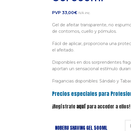
PVP
33,00
€
IVA inc.
Gel de afeitar transparente, no espumo
de contornos, cuello y pómulos.
Fácil de aplicar, proporciona una prot
el afeitado.
Disponibles en dos sorprendentes fraga
aportan un sensacional estímulo durant
Fragancias disponibles: Sándalo y Tabac
Precios especiales para Profesio
¡Regístrate
aquí
para acceder a ellos!
NOBERU SHAVING GEL 500ML