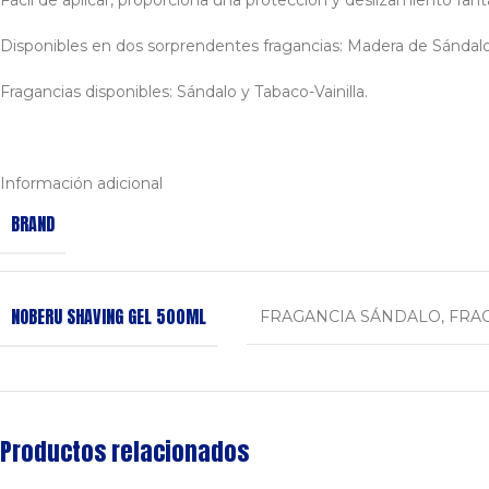
Fácil de aplicar, proporciona una protección y deslizamiento fant
Disponibles en dos sorprendentes fragancias: Madera de Sándalo 
Fragancias disponibles: Sándalo y Tabaco-Vainilla.
Información adicional
BRAND
NOBERU SHAVING GEL 500ML
FRAGANCIA SÁNDALO
,
FRAG
Productos relacionados