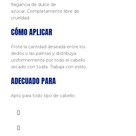
fragancia de dulce de
azúcar. Completamente libre de
crueldad.
CÓMO APLICAR
Frote la cantidad deseada entre los
dedos o las palmas y distribuya
uniformemente por todo el cabello
secado con toalla. Trabaja con estilo.
ADECUADO PARA
CRAZY CO
Apto para todo tipo de cabello.
UV 100ml
PVP
7,50
€
IVA i
Tinte C
Sem