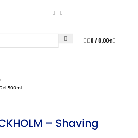
0
/
0,00
€
/
Gel 500ml
CKHOLM – Shaving