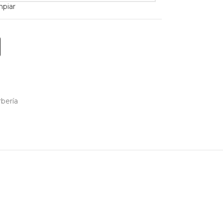
mpiar
bería