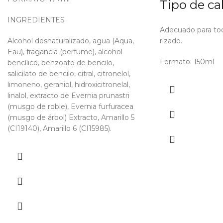
Tipo de ca
INGREDIENTES
Adecuado para tod
Alcohol desnaturalizado, agua (Aqua,
rizado.
Eau), fragancia (perfume), alcohol
Formato: 150ml
bencílico, benzoato de bencilo,
salicilato de bencilo, citral, citronelol,
limoneno, geraniol, hidroxicitronelal,
linalol, extracto de Evernia prunastri
(musgo de roble), Evernia furfuracea
(musgo de árbol) Extracto, Amarillo 5
(CI19140), Amarillo 6 (CI15985).