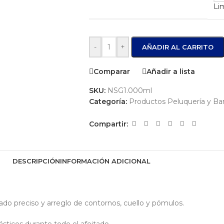
Li
-
+
AÑADIR AL CARRITO
Comparar
Añadir a lista
SKU:
NSG1.000ml
Categoría:
Productos Peluquería y Bar
Compartir:
DESCRIPCIÓN
INFORMACIÓN ADICIONAL
ado preciso y arreglo de contornos, cuello y pómulos.