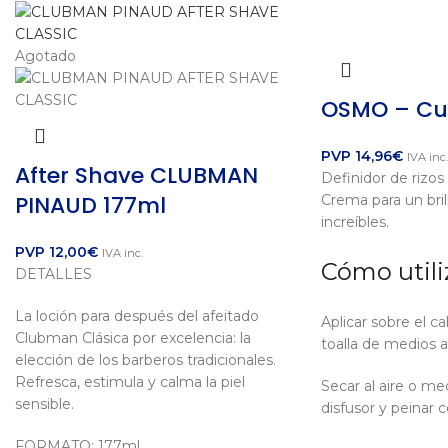
Agotado
OSMO – Cur
PVP
14,96
€
IVA inc.
After Shave CLUBMAN
Definidor de rizos
PINAUD 177ml
Crema para un bri
increíbles.
PVP
12,00
€
IVA inc.
Cómo utili
DETALLES
La loción para después del afeitado
Aplicar sobre el c
Clubman Clásica por excelencia: la
toalla de medios a
elección de los barberos tradicionales.
Refresca, estimula y calma la piel
Secar al aire o me
sensible.
disfusor y peinar
FORMATO: 177ml