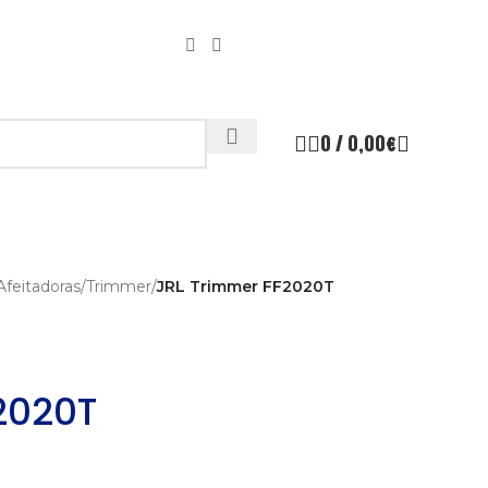
0
/
0,00
€
Afeitadoras
/
Trimmer
/
JRL Trimmer FF2020T
2020T