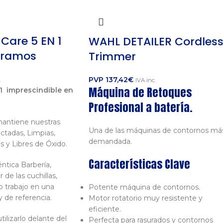
Care 5 EN 1
WAHL DETAILER Cordles
gramos
Trimmer
PVP
137,42
€
.
IVA inc.
Máquina de Retoques
 1 imprescindible en
Profesional a batería.
antiene nuestras
Una de las máquinas de contornos má
ctadas, Limpias,
demandada.
s y Libres de Óxido.
Características Clave
ntica Barbería,
 de las cuchillas,
o trabajo en una
Potente máquina de contornos.
y de referencia.
Motor rotatorio muy resistente y
eficiente.
izarlo delante del
Perfecta para rasurados y contornos