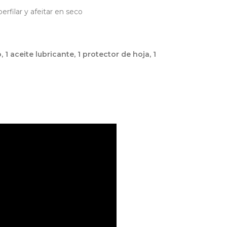
erfilar y afeitar en seco
, 1 aceite lubricante, 1 protector de hoja, 1