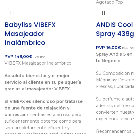
Agotado
Top
Babyliss VIBEFX
ANDIS Cool 
Masajeador
Spray 439
Inalámbrico
PVP
16,00
€
IVA inc
Spray Andis 5 en
PVP
149,00
€
IVA inc.
tu Negocio.
VIBEFX Masajeador Inalámbrico
Su Composición m
Absoluto bienestar y el mejor
Máquinas: Desinfe
servicio al cliente en su peluquería
Frescas, Lubricada
gracias al masajeador VIBEFX.
Su perfume a auté
El VIBEFX es silencioso por tratarse
además del frescor
de una fuente de relajación y
convierten nuestr
bienestar
mientras está en uso pero
experiencia única 
suficientemente potente como para
ser completamente eficiente y
Recomendamos util