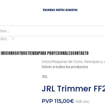
Hacemos envíos urgentes
SELECCIONAR CATEGORÍA
INICIO
NOSOTROS
TIENDA
PARA PROFESIONALES
CONTACTO
Inicio
/
Máquinas de Corte, Retoques y 
Volver a todos los productos
JRL
JRL Trimmer FF
PVP
115,00
€
IVA inc.