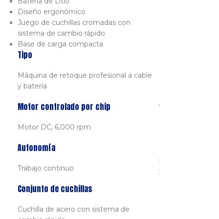
Batería de Litio
Diseño ergonómico
Juego de cuchillas cromadas con
WAHL Cuc
sistema de cambio rápido
Negra
Base de carga compacta
Tipo
PVP
39,00
€
IVA
Máquina de retoque profesional a cable
Conjunto d
y batería
Compatible con
Motor controlado por chip
Beret®
ESPECIFICA
Motor DC, 6,000 rpm
Autonomía
Fabricada en A
Alto de corte:
Trabajo continuo
Ancho de cort
Conjunto de cuchillas
Cuchilla de acero con sistema de