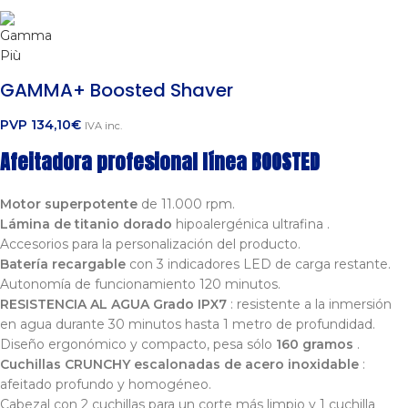
GAMMA+ Boosted Shaver
PVP
134,10
€
IVA inc.
Afeitadora profesional línea BOOSTED
Motor superpotente
de 11.000 rpm.
Lámina de titanio dorado
hipoalergénica ultrafina .
Accesorios para la personalización del producto.
Batería recargable
con 3 indicadores LED de carga restante.
Autonomía de funcionamiento 120 minutos.
RESISTENCIA AL AGUA Grado IPX7
: resistente a la inmersión
en agua durante 30 minutos hasta 1 metro de profundidad.
Diseño ergonómico y compacto, pesa sólo
160 gramos
.
Cuchillas CRUNCHY escalonadas de acero inoxidable
:
afeitado profundo y homogéneo.
Cabezal con 2 cuchillas para un corte más limpio y 1 cuchilla