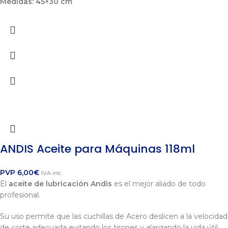
Medidas: 45×30 cm
ANDIS Aceite para Máquinas 118ml
PVP
6,00
€
IVA inc.
El
aceite de lubricación Andis
es el mejor aliado de todo
profesional.
Su uso permite que las cuchillas de Acero deslicen a la velocidad
de corte adecuada evitando los tirones y alargando la vida útil