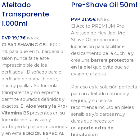
Afeitado
Pre-Shave Oil 50ml
Transparente
PVP
21,95
€
IVA inc.
1.000ml
El Aceite PREMIUM Pre-
Afeitado de Hey Joe! Pre
PVP
19,17
€
IVA inc.
Shave Oil proporciona
CLEAR SHAVING GEL
1000
lubricación para facilitar el
ml. para que en tu barbería o
deslizamiento de la cuchilla y
salón nunca falte este
crea una
barrera protectora
imprescindible de los
en la piel
que evita que se
perfilados… Diseñado para el
evapore el agua.
perfilado de barba, bigote,
nuca y patillas. Su fórmula
Por eso es la solución perfecta
transparente y sin espuma
para un afeitado cómodo y
permite apurados definidos y
seguro, y su uso se
exactos. El
Aloe Vera y la Pro-
recomienda incluso en pieles
Vitamina B5
presentes en su
sensibles y/o barbas muy
formulación suavizan y
duras que necesitan
protegen la piel de irritaciones
un
aporte extra de
y en esta
EDICIÓN ESPECIAL
hidratación
.