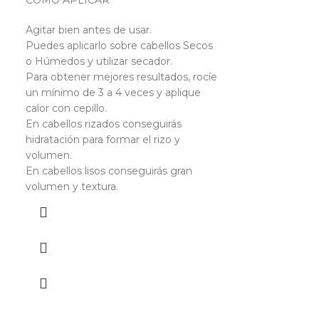
CÓMO APLICAR
Agitar bien antes de usar.
Puedes aplicarlo sobre cabellos Secos
o Húmedos y utilizar secador.
Para obtener mejores resultados, rocíe
OSMO – C
un mínimo de 3 a 4 veces y aplique
250ml
calor con cepillo.
En cabellos rizados conseguirás
hidratación para formar el rizo y
PVP
14,96
€
IVA 
volumen.
Define y contro
En cabellos lisos conseguirás gran
para un acabado
volumen y textura.
Realza cada riz
permanente o n
cuerpo, movimie
dejarlo pegajos
Cómo utili