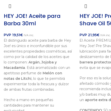
HEY JOE! Aceite para
HEY JOE! P
Barba 30ml
Shave Oil 
PVP
19,51
€
PVP
21,95
€
IVA inc.
IVA inc.
El distinguido aceite para barba de Hey
El Aceite PREMIU
Joe! es único e inconfundible por sus
Hey Joe! Pre Shav
excelentes propiedades cosméticas, así
lubricación para faci
como por la calidad de los aceites que
deslizamiento de l
lo componen:
Argán, Jojoba y
barrera protector
Macadamia
. Está aromatizado con un
evita que se evapo
apetitoso perfume de
Melón con
Por eso es la solu
notas de Litchi
, lo que te permitirá
afeitado cómodo y
experimentar toda la frescura y dulzor
recomienda incluso
de ambas frutas combinadas.
y/o barbas muy du
Hecho a mano en pequeñas
un
aporte extra d
cantidades para mantener su
CONTENIDO
: 50 m
exclusividad.