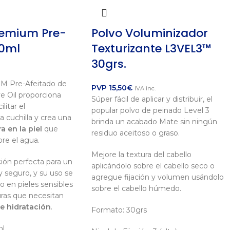
remium Pre-
Polvo Voluminizador
50ml
Texturizante L3VEL3™
30grs.
M Pre-Afeitado de
PVP
15,50
€
IVA inc.
e Oil proporciona
Súper fácil de aplicar y distribuir, el
litar el
popular polvo de peinado Level 3
a cuchilla y crea una
brinda un acabado Mate sin ningún
a en la piel
que
residuo aceitoso o graso.
re el agua.
Mejore la textura del cabello
ción perfecta para un
aplicándolo sobre el cabello seco o
 seguro, y su uso se
agregue fijación y volumen usándolo
 en pieles sensibles
sobre el cabello húmedo.
ras que necesitan
e hidratación
.
Formato: 30grs
l.