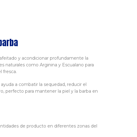
barba
t-afeitado y acondicionar profundamente la
tes naturales como Arginina y Escualano para
l fresca.
 ayuda a combatir la sequedad, reducir el
ro, perfecto para mantener la piel y la barba en
antidades de producto en diferentes zonas del