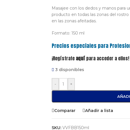
Masajee con los dedos y manos para un
producto en todas las zonas del rostro 
en las zonas afeitadas.
Formato: 150 ml
Precios especiales para Profesio
¡Regístrate
aquí
para acceder a ellos!
3 disponibles
-
+
AÑADI
Comparar
Añadir a lista
SKU:
VVFBB150ml